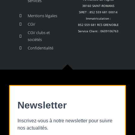
services
38160 SAINT-ROMANS
SIRET : 852 559 681 00014
Mentions légales
Immatriculation :
CGV
852 559 681 RCS GRENOBLE
Service Client : 0609106763
CGV clubs et
sociétés
Confidentialité