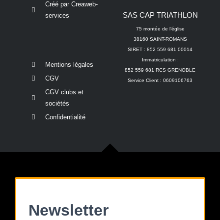
Créé par Creaweb-
SAS CAP TRIATHLON
services
75 montée de l’église
38160 SAINT-ROMANS
SIRET : 852 559 681 00014
Immatriculation :
Mentions légales
852 559 681 RCS GRENOBLE
CGV
Service Client : 0609106763
CGV clubs et
sociétés
Confidentialité