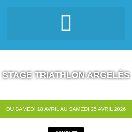
TRIATHLON PAR ÉQUIPE DU VAL DE DROME EN BIOVALLÉE
STAGE TRIATHLON ARGELÈS
DU SAMEDI 18 AVRIL AU SAMEDI 25 AVRIL 2026